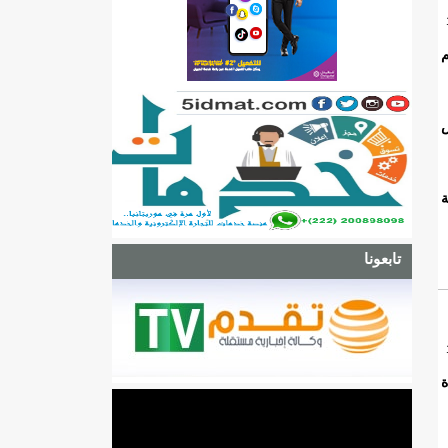
م
ة
تابعونا
ة