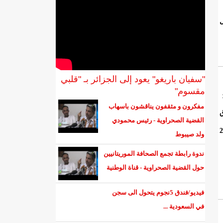
ل
"سفيان باريغو" يعود إلى الجزائر بـ "قلبي
مقسوم"
مفكرون و مثقفون يناقشون باسهاب
ق
القضية الصحراوية - رئيس محمودي
 العالم من يوم الأحد المقبل، الموافق 20
ولد صيبوط
ندوة رابطة تجمع الصحافة الموريتانيين
حول القضية الصحراوية - قناة الوطنية
فيديو/فندق 5نجوم يتحول الى سجن
في السعودية ...