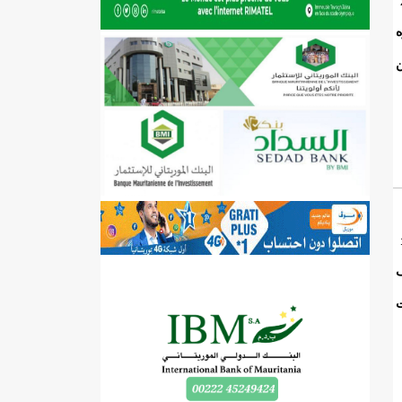
ه
ن
ف
ت