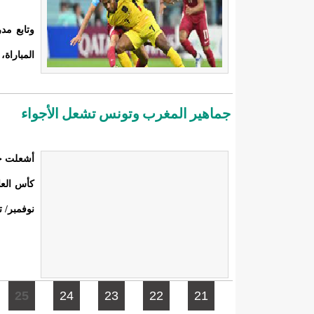
وتابع مد
المباراة،
جماهير المغرب وتونس تشعل الأجواء
أشعلت جم
نوفمبر/ تشرين ال
الصفحات
25
24
23
22
21