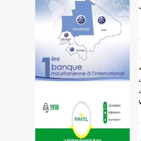
ل
د
ن
ا