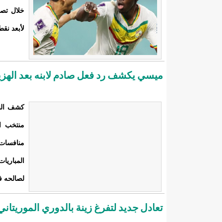
خلال تصر
لأبعد نقطة
ميسي يكشف رد فعل صادم لابنه بعد الهزي
كشف النج
منتخب ا
منافسات
المباريا
لصالحه ف
تعادل جديد لتفرغ زينة بالدوري الموريتاني