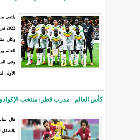
يلتقي منت
2022 في قطر.
وكان من
العالم يو
الأولى لدو
كأس العالم - مدرب قطر: منتخب الإكوادور 
قال سانش
بالشكل ال