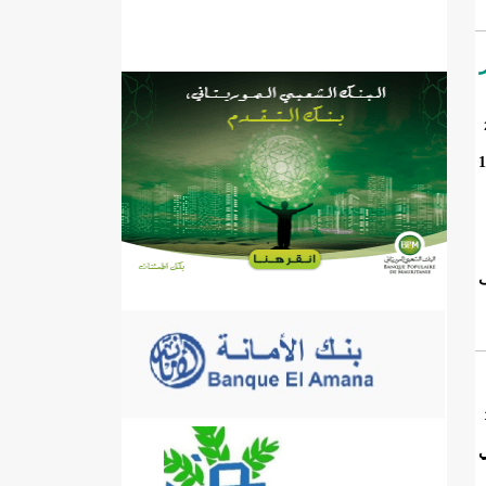
عالم FIFA قطر
​​​افتتحت فرنسا مشوارها في كأس العالم FIFA قطر 2022™ بفوز كبير على أستراليا 4-1
ف
ي