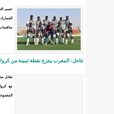
حسم التع
الجمارك
منافسات الجولة ال 7 من الد
عاجل: المغرب ينتزع نقطة ثمينة من كرواتي
تعادل من
مع كروا
المجموعة