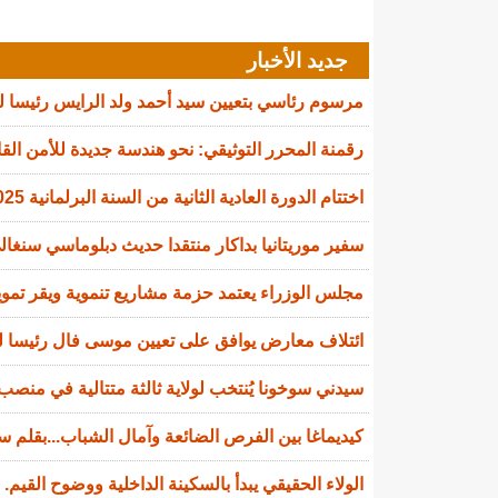
جديد الأخبار
مرسوم رئاسي بتعيين سيد أحمد ولد الرايس رئيسا 
رقمنة المحرر التوثيقي: نحو هندسة جديدة للأمن القا
اختتام الدورة العادية الثانية من السنة البرلمانية 2025-2026
سفير موريتانيا بداكار منتقدا حديث دبلوماسي سنغالي
مجلس الوزراء يعتمد حزمة مشاريع تنموية ويقر تمويل
ائتلاف معارض يوافق على تعيين موسى فال رئيسا لل
سيدني سوخونا يُنتخب لولاية ثالثة متتالية في منصب 
كيديماغا بين الفرص الضائعة وآمال الشباب...بقلم سي
الولاء الحقيقي يبدأ بالسكينة الداخلية ووضوح القيم.