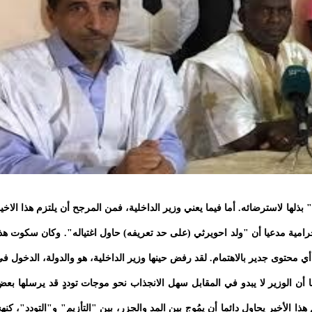
بذلها لاسترضائه. أما فيما يعني وزير الداخلية، فمن المرجح أن يلتزم هذا الاخي
رامية مدعيا أن "ولد احويرثي (على حد تعريفه) حاول اغتياله". وكان سكوت هذ
أي محتوى جدير بالاهتمام. لقد رفض حينها وزير الداخلية، هو والدولة، الدخول ف
ما أن الوزير لا يبدو في المقابل سهل الانجذاب نحو موجات توددٍ قد يرسلها بعض
ا الأخير يحاول دائما أن يمُوج بين المد والجزر، بين "التأزيم" و"التودد"، كنه