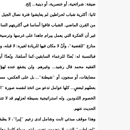
ضيقة: شرائحية، أو عنصرية، أو دينية... إلخ.
ثانيا: أكثرية شباب لحراطين لم يعايشوا فترة نضال الجي
من القرن الماضي. الشباب فاقوا أساسا في أكثريتهم السا
غير أن الفكرة التي يعمل بيرام جاهدا على غرسها وترسيخ
منازع "للقضية"، وأنْ لا مكان فيها للريادة لغيره: لا قبله، ول
فبالنسبة له: بُعدًا للزعماء السابقين-كما أسلفنا، وبُعدً
الفقيه محمد فال رشيد... وغيرهم. ولن يشفع عنده لهؤل
مضايقات، أو سجون، أو "شيطنة"... بل على العكس، مسير
بعضُهم لبعضٍ... كلها عوامل تدعو من اتخذ لنفسه صورة "
الخصوم اللدودين. وله استراتيجية بسيطة لعزلهم قد لا تتن
الحديث عنهم.
وهذا موقف مبدئي ثابت وشامل لدى زعيم "إيرا"، لا يطب
"لحراطين" الذين لا ينضوون تحت رايته. سواء كانوا معا