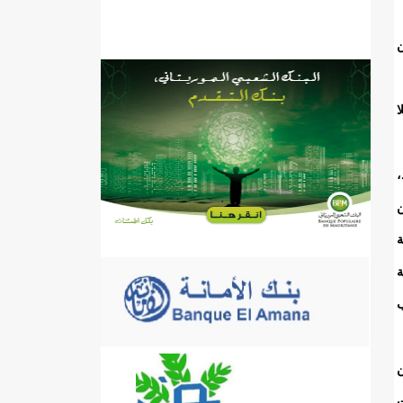
ن
ا
،
ن
ة
ة
ب
ن
ت