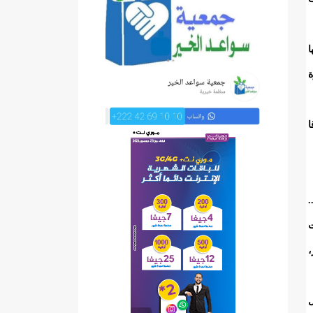
ا
ة
ا
.
ت
،
ل