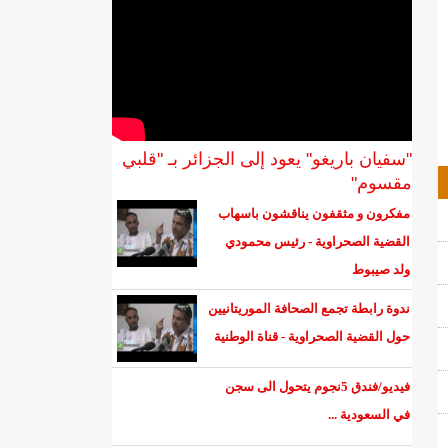
"سفيان باريغو" يعود إلى الجزائر بـ "قلبي
مقسوم"
مفكرون و مثقفون يناقشون باسهاب
القضية الصحراوية - رئيس محمودي
ولد صيبوط
ندوة رابطة تجمع الصحافة الموريتانيين
حول القضية الصحراوية - قناة الوطنية
فيديو/فندق 5نجوم يتحول الى سجن
في السعودية ...