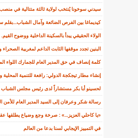
سيدني سوخونا يُنتخب لولاية ثالثة متتالية في منصب 
كيديماغا بين الفرص الضائعة وآمال الشباب...بقلم سي
الولاء الحقيقي يبدأ بالسكينة الداخلية ووضوح القيم.
البنين تجدد موقفها الثابت الداعم لمغربية الصحراء و
كلمة إنصاف في حق المدير العام للجمارك اللواء ال
إنشاء مطار تيجكجة الدولي: رافعة للتنمية المحلية و
لحسينو أبا بكر مستشاراً لدى رئيس مجلس الشباب ا
رسالة شكر وعرفان إلى السيد المدير العام للأمن ا
«يا كاحلي العزيز...» : صرخة وجع وضياع يطلقها عقي
في التمييز الإيجابي لسنا بدعا من العالم