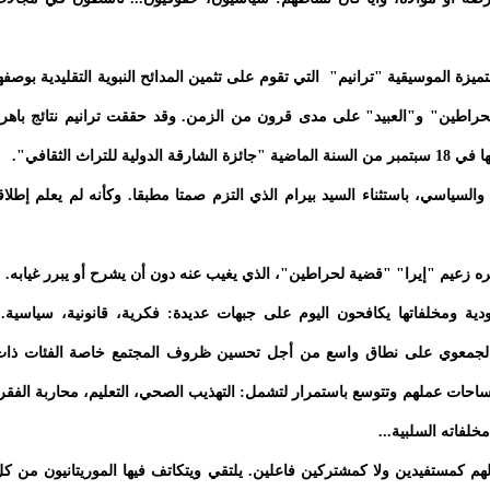
تميزة الموسيقية "ترانيم" التي تقوم على تثمين المدائح النبوية التقليدية بوصفه
لحراطين" و"العبيد" على مدى قرون من الزمن. وقد حققت ترانيم نتائج باهر
راث الثقافي".
السياسي، باستثناء السيد بيرام الذي التزم صمتا مطبقا. وكأنه لم يعلم إطلاق
تبره زعيم "إيرا" "قضية لحراطين"، الذي يغيب عنه دون أن يشرح أو يبرر غيابه.
دية ومخلفاتها يكافحون اليوم على جبهات عديدة: فكرية، قانونية، سياسية..
مل الجمعوي على نطاق واسع من أجل تحسين ظروف المجتمع خاصة الفئات ذا
احات عملهم وتتوسع باستمرار لتشمل: التهذيب الصحي، التعليم، محاربة الفقر
خلفاته السلبية...
لهم كمستفيدين ولا كمشتركين فاعلين. يلتقي ويتكاتف فيها الموريتانيون من ك