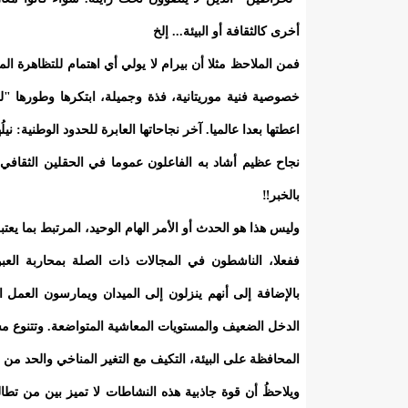
أخرى كالثقافة أو البيئة... إلخ
فمن الملاحظ مثلا أن بيرام لا يولي أي اهتمام للتظاهرة الم
خصوصية فنية موريتانية، فذة وجميلة، ابتكرها وطورها "
اعطتها بعدا عالميا. آخر نجاحاتها العابرة للحدود الوطنية: نيلُها في 18 سبتمبر من السنة الماضية "جائزة الشارقة الدولية للت
نجاح عظيم أشاد به الفاعلون عموما في الحقلين الثقافي و
بالخبر‼
وليس هذا هو الحدث أو الأمر الهام الوحيد، المرتبط بما يع
ففعلا، الناشطون في المجالات ذات الصلة بمحاربة العبو
بالإضافة إلى أنهم ينزلون إلى الميدان ويمارسون الع
الدخل الضعيف والمستويات المعاشية المتواضعة. وتتنوع مس
المحافظة على البيئة، التكيف مع التغير المناخي والحد من م
ويلاحظُ أن قوة جاذبية هذه النشاطات لا تميز بين من تطا