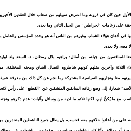
ل الأول حين كان في ذروته وما اعترض سبيلهم من صعاب خلال العقدين الأخيري
حقة على زعامات "لحراطين" من الجيل الثاني وما بعده.
ها في أذهان هؤلاء الشباب وغيرهم من الناس أنه هو وحده المؤسس والحامل بل
ا معه، ولا بعده.
ا أيضا للمنافسين من جيله، من أمثال: براهيم بلال رمظان، د. السعد ولد لوليد
اء الثلاثة وآخرين مثلهم كونهم شاطروه النضال الشاق ومحنه المختلفة: م
تهم معا وتجاربهم السياسية المشتركة وما نجم عن كل ذلك من معرفة عميق
الأسد" شعارا، إلى وضع رفاقه السابقين المنشقين عن "القطيع" على رأس لائح
اسب مع ما يُكنُّ لهم، لكنها تلائم ما لديه من وسائل وآليات: عدم ذكرهم وتجن
قه على من أعلنوا خلافهم معه فحسب، بل يطال جميع الناشطين المنحدرين م
رضة أو موالاة، وأيًا كان نشاطهم: سياسيون، حقوقيون... ناشطون في مجالا