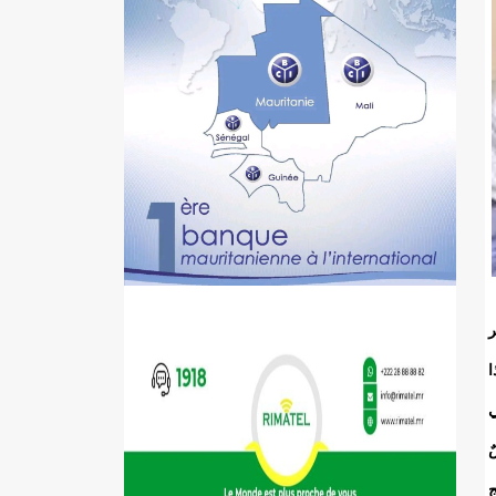
ر
ا
ي
ٌ
ج