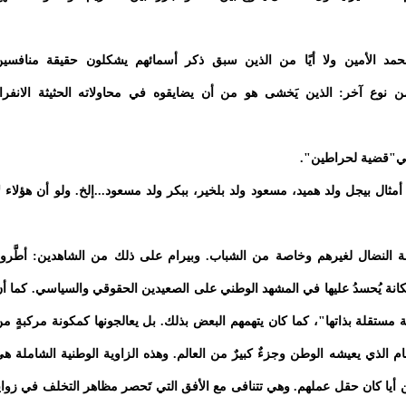
د الأمين ولا أيًا من الذين سبق ذكر أسمائهم يشكلون حقيقة منافسين
نوع آخر: الذين يَخشى هو من أن يضايقوه في محاولاته الحثيثة الانفرا
 في"قضية لحراطين".
 أمثال بيجل ولد هميد، مسعود ولد بلخير، ببكر ولد مسعود...إلخ. ولو أن هؤلاء ل
رصة النضال لغيرهم وخاصة من الشباب. وبيرام على ذلك من الشاهدين: أطَّرو
انة يُحسدُ عليها في المشهد الوطني على الصعيدين الحقوقي والسياسي. كما أ
ستقلة بذاتها"، كما كان يتهمهم البعض بذلك. بل يعالجونها كمكونة مركبةٍ م
م الذي يعيشه الوطن وجزءٌ كبيرٌ من العالم. وهذه الزاوية الوطنية الشاملة ه
يين أيا كان حقل عملهم. وهي تتنافى مع الأفق التي تَحصر مظاهر التخلف في زواي