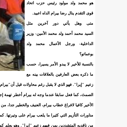
هو محمد ولد مولود رئيس حزب اتحاد
قوى التقدم ينال رضا بيرام الداه اعبيد.
متى وهل يأتي دور آخرين مثل
السيد محمد أحمد ولد محمد الأمين- وزير
الداخلية- ورجل الأعمال محمد ولد
بوعماتو؟
بالنسبة للأخير لا يبدو الأمر يسيرا، حسب
ما ذكره بعض العارفين بالعلاقات بينه مع
زعيم "إيرا". فهو الذي لا يقبل رغم محاولات قيل أن"بيرام" 
الصمتَ، كما فعل سابقا عندما وجه له بيرام أخطر تهمة إج
الأخير كافيا لافراغ خطاب بيرام، العنيف والخطير جدا، من 
مناورات التأزيم التي كثيرا ما يلعب بيرام على وتيرتها. ك
من ناقديه المتشددين بمن فيهم زعيم "إيرا". وهو يعلم كم هذ