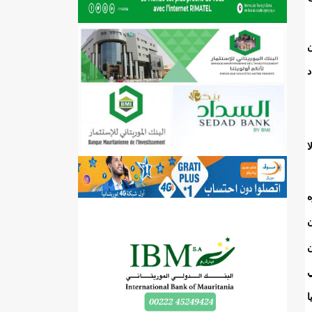
د
ا
ه
ن
ن
ي
ا