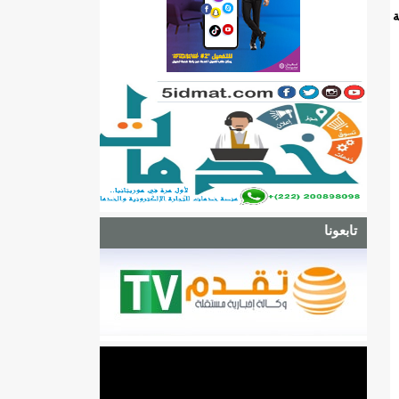
ة
تابعونا