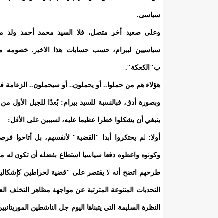
سياسي.
وعلى صعيد أخر متصل، فلا السيد محمد أحمد ولد محم
سياسيين لبيرام، حسب حسابات هذا الاخير. خصومه من 
ب"الكعكة".
هؤلاء هم من حملوا.. أو يحملون.. أو سيحملون.. الزعامة
وبصورة أدق، فبالنسبة للسيد بيرام: بُعدًا للجيل الأول من
ينبغي أن يشكلوا خطرا عظيما عليه، لسببين على الأقل:
أولا: لم يحتكروا أبدا "القضية" لأنفسهم، بل أتاحوا ف
وكونوه واعطوه دفعا سياسيا استطاع بفضله أن تكون له مك
طرحهم اتضح أنه لا يقتصر على "قضية لحراطين كإشكالية م
التحديات المتنوعة المترتبة عن مواجهة مظاهر التخلف العا
النظرة السليمة التي يتبناها اليوم جل الناشطين الموريتان